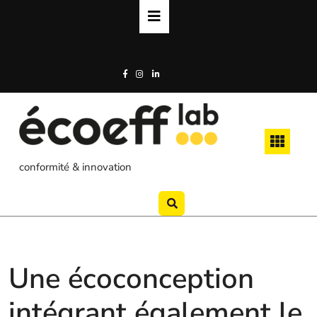
Skip
to
content
conformité & innovation
Une écoconception
intégrant également le