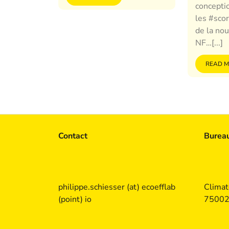
concepti
les #scor
de la nou
NF…[...]
READ 
Contact
Burea
philippe.schiesser (at) ecoefflab
Climat
(point) io
75002