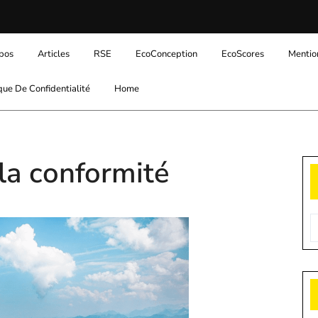
pos
Articles
RSE
EcoConception
EcoScores
Mentio
ique De Confidentialité
Home
 la conformité