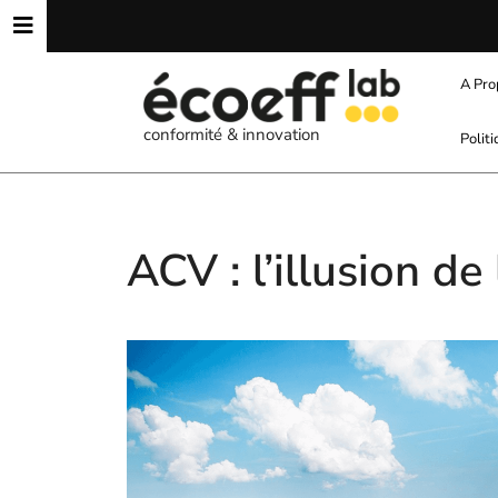
Skip
to
content
A Pro
conformité & innovation
Polit
ACV : l’illusion de