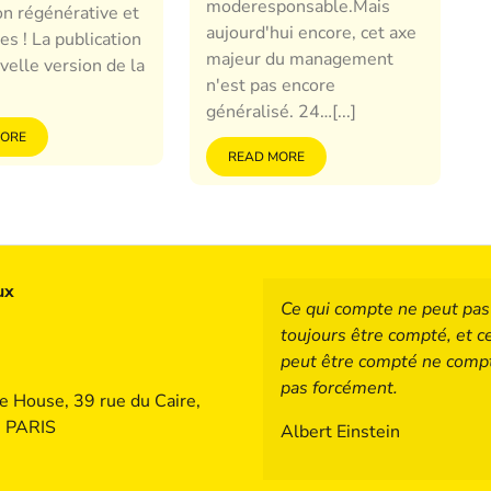
moderesponsable.Mais
on régénérative et
aujourd'hui encore, cet axe
es ! La publication
majeur du management
velle version de la
n'est pas encore
généralisé. 24…[...]
MORE
READ MORE
ux
Ce qui compte ne peut pas
toujours être compté, et c
peut être compté ne comp
pas forcément.
e House, 39 rue du Caire,
 PARIS
Albert Einstein