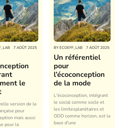
F_LAB
7 AOÛT 2025
BY
ECOEFF_LAB
7 AOÛT 2025
Un référentiel
nception
pour
rant
l’écoconception
ment le
de la mode
t
L'écoconception, intégrant
le social comme socle et
elle version de la
les limitesplanétaires et
ançaise pour
ODD comme horizon, est la
ception mais aussi
base d'une
e pour la