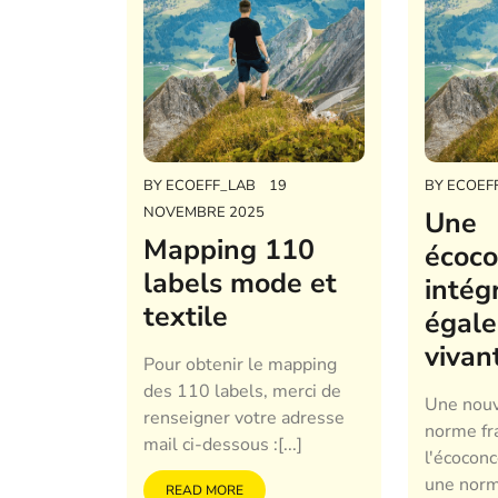
BY
ECOEFF_LAB
19
BY
ECOEF
NOVEMBRE 2025
Une
Mapping 110
écoco
labels mode et
intég
textile
égale
vivan
Pour obtenir le mapping
des 110 labels, merci de
Une nouv
renseigner votre adresse
norme fr
mail ci-dessous :[...]
l'écocon
une norm
READ MORE