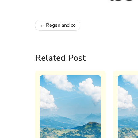
Navigation
Regen and co
de
l’article
Related Post